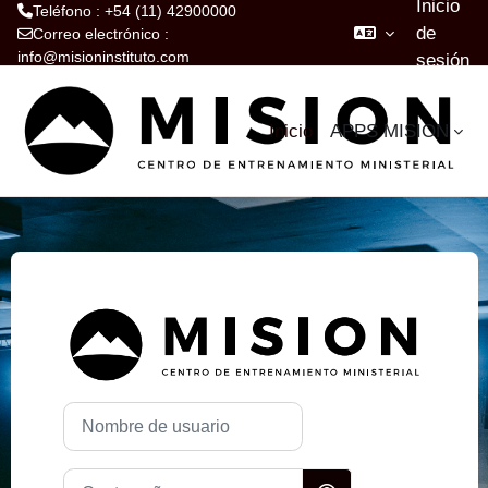
Inicio
Teléfono : +54 (11) 42900000
de
Correo electrónico :
info@misioninstituto.com
sesión
Salta al contenido principal
Inicio
APPS MISION
Iniciar sesión e
Nombre de usuario
Contraseña