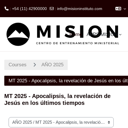
: +54 (11) 42900000
:
info@misioninstituto.com
Skip to main content
Home
APPS MISION
Courses
AÑO 2025
MT 2025 - Apocalipsis, la revelación de Jesús en los ú
MT 2025 - Apocalipsis, la revelación de
Jesús en los últimos tiempos
Course categories