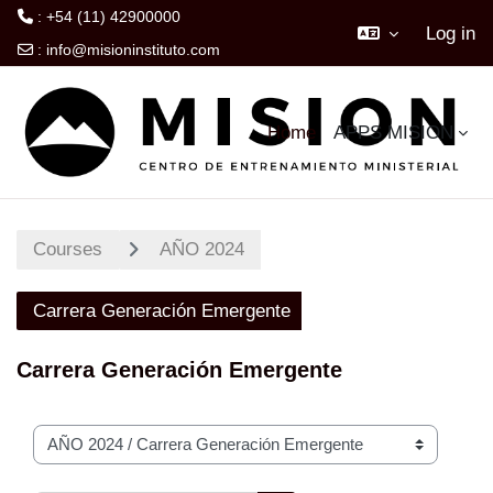
: +54 (11) 42900000
Log in
:
info@misioninstituto.com
Skip to main content
Home
APPS MISION
Courses
AÑO 2024
Carrera Generación Emergente
Carrera Generación Emergente
Course categories