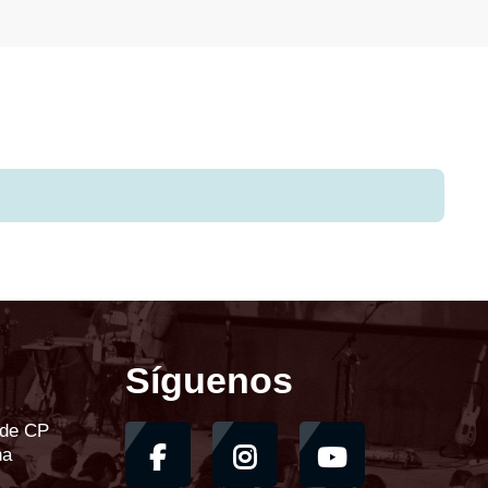
Síguenos
nde CP
na