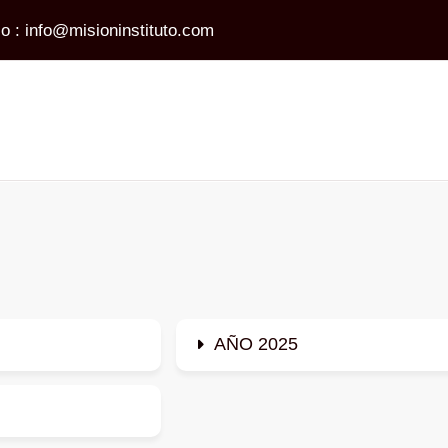
co :
info@misioninstituto.com
AÑO 2025